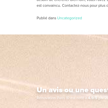
est convaincu. Contactez-nous pour plus d
Publié dans
Uncategorized
Un avis ou une ques
Rénovation Paris 10
est noté à
4.9
/
5
par
2