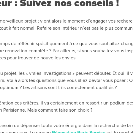
ur : Suivez nos conseils !
merveilleux projet ; vient alors le moment d’engager vos recherch
tout à fait normal. Refaire son intérieur n’est pas le plus commun 
temps de réfléchir spécifiquement à ce que vous souhaitez chang
une rénovation complète ? Par ailleurs, si vous souhaitez vous in
ces pour trouver de nouvelles envies.
rojet, les « vraies investigations » peuvent débuter. Et oui, il v
. Voilà alors les questions que vous allez devoir vous poser : Ou
le optimum ? Les artisans sont t-ils correctement qualifiés ?
dération ces critères, il va certainement en ressortir un podium de
ion Parisienne. Mais comment faire son choix ?
 besoin de dépenser toute votre énergie dans la recherche de la s
 sous vos yeux. Le groupe
Rénovation Paris Service
est le presta