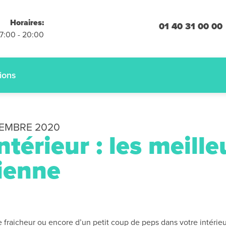
placements
Horaires:
 engagement
01 40 31 00 00
07:00 - 20:00
 :
01.40.31.00.00
ions
EMBRE 2020
térieur : les meille
ienne
 fraicheur ou encore d’un petit coup de peps dans votre intérie