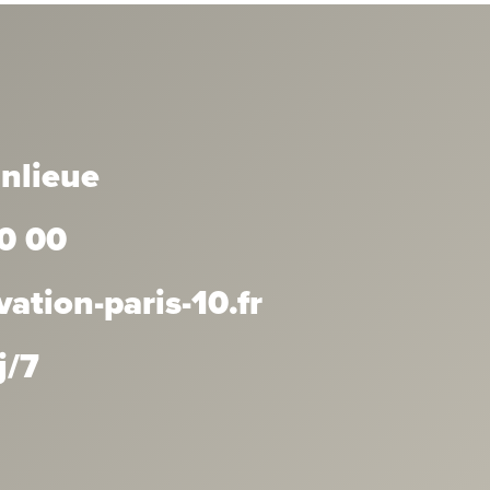
anlieue
0 00
tion-paris-10.fr
j/7