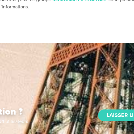
’informations.
tion ?
LAISSER U
04
utilisateurs