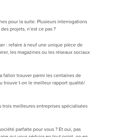
es pour la suite. Plusieurs interrogations
des projets, n’est ce pas ?
er : refaire à neuf une unique pièce de
spirer, les magazines ou les réseaux sociaux
a falloir trouver parmi les centaines de
 trouve t-on le meilleur rapport qualité/
s trois meilleures entreprises spécialisées
ociété parfaite pour vous ? Et oui, pas
taire qui vous séduira en tout point, on en