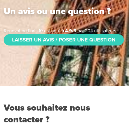
Un avis ou une question ?
Rénovation Paris 10
est noté à
4.9
/
5
par
204
utilisateurs
LAISSER UN AVIS / POSER UNE QUESTION
Vous souhaitez nous
contacter ?