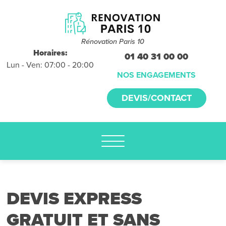
Devis et
déplacements
gratuits
Rénovation Paris 10
sans
Horaires:
01 40 31 00 00
Lun - Ven: 07:00 - 20:00
engagement
NOS ENGAGEMENTS
appelez-nous :
DEVIS/CONTACT
01.40.31.00.00
DEVIS EXPRESS
GRATUIT ET SANS